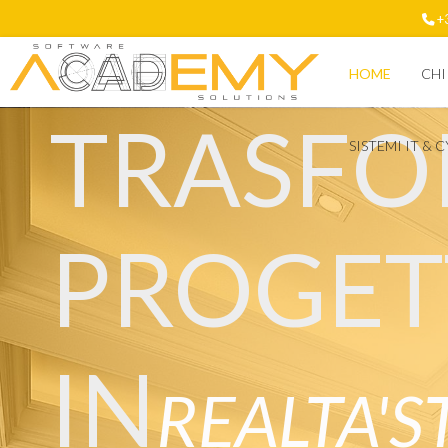
+
HOME
CHI
TRASFO
SISTEMI IT & 
PROGET
IN
REALTA'
S