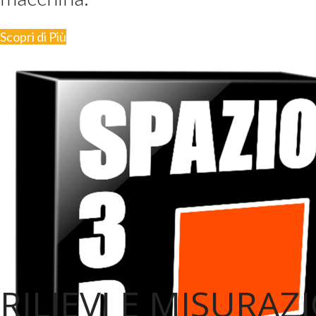
Scopri di Più
RILIEVI E MISURAZ