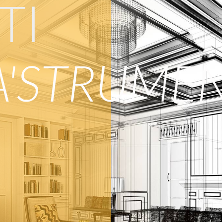
TI
'
STRUMEN