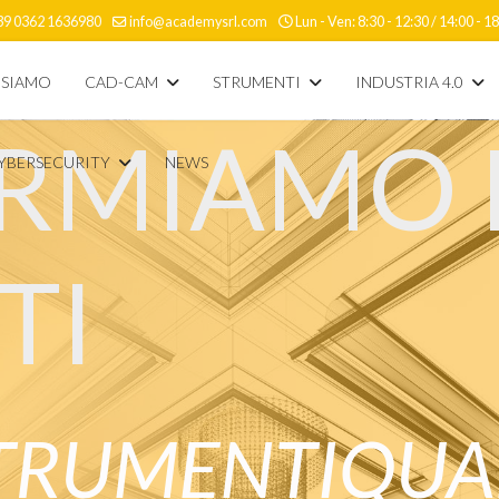
39 0362 1636980
info@academysrl.com
Lun - Ven: 8:30 - 12:30 / 14:00 - 1
 SIAMO
CAD-CAM
STRUMENTI
INDUSTRIA 4.0
RMIAMO I
CYBERSECURITY
NEWS
TI
TRUMENTI
QUAL