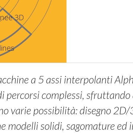
linee 3D
lines
cchine a 5 assi interpolanti Al
di percorsi complessi, sfruttando
o varie possibilità: disegno 2D/3
ne modelli solidi, sagomature ed i