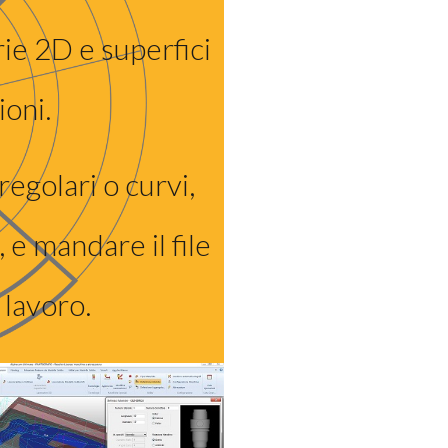
ie 2D e superfici
ioni.
regolari o curvi,
, e mandare il file
 lavoro.