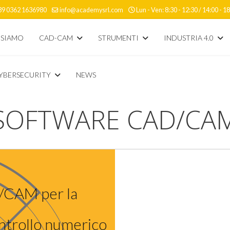
39 0362 1636980
info@academysrl.com
Lun - Ven: 8:30 - 12:30 / 14:00 - 1
 SIAMO
CAD-CAM
STRUMENTI
INDUSTRIA 4.0
CYBERSECURITY
NEWS
SOFTWARE CAD/CA
/CAM per la
ntrollo numerico