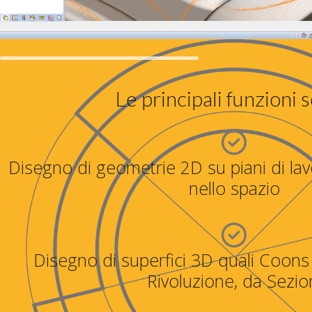
Le principali funzioni 
Disegno di geometrie 2D su piani di lav
nello spazio
Disegno di superfici 3D quali Coons 
Rivoluzione, da Sezio