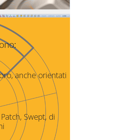
sono:
oro, anche orientati
Patch, Swept, di
ni