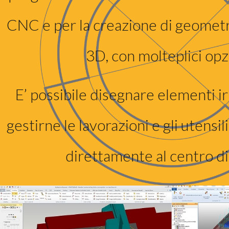
CNC e per la creazione di geometr
3D, con molteplici opz
E’ possibile disegnare elementi ir
gestirne le lavorazioni e gli utensili
direttamente al centro di