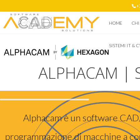
+
HOME
CHI
SISTEMI IT & 
ALPHACAM | 
Alphacam è un software CAD
programmazione di macchine a co