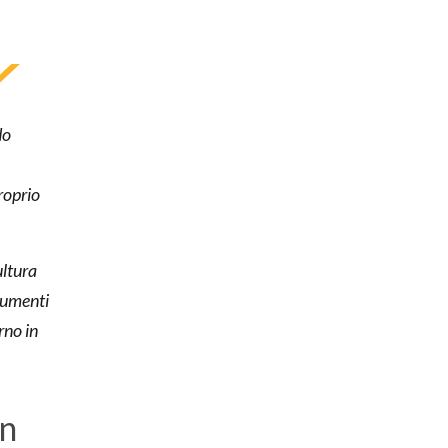
do
roprio
ultura
trumenti
rno in
in